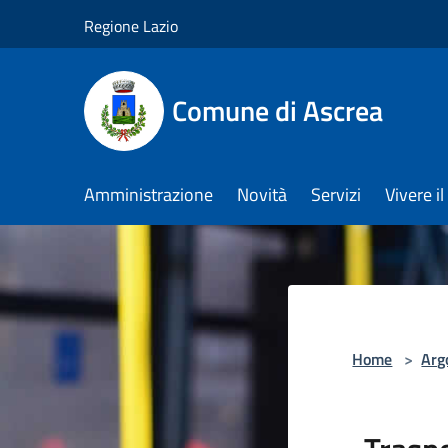
Salta al contenuto principale
Regione Lazio
Comune di Ascrea
Amministrazione
Novità
Servizi
Vivere 
Home
>
Arg