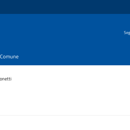
Seg
il Comune
onetti