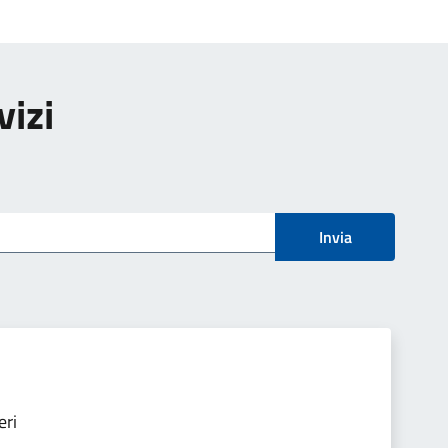
vizi
Invia
eri