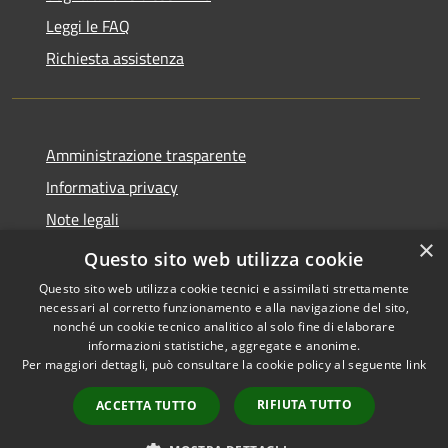
Leggi le FAQ
Richiesta assistenza
Amministrazione trasparente
Informativa privacy
Note legali
×
Dichiarazione di accessibilità
Questo sito web utilizza cookie
Questo sito web utilizza cookie tecnici e assimilati strettamente
necessari al corretto funzionamento e alla navigazione del sito,
nonché un cookie tecnico analitico al solo fine di elaborare
informazioni statistiche, aggregate e anonime.
RSS
Copyright © 2026 • Comune di
Per maggiori dettagli, può consultare la cookie policy al seguente
link
Accessibilità
Ascrea • Powered by
Privacy
Municipium
Accesso
•
RIFIUTA TUTTO
ACCETTA TUTTO
Cookie
redazione
Mappa del sito