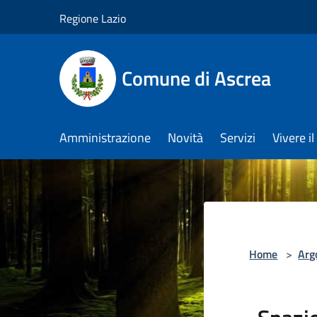
Salta al contenuto principale
Regione Lazio
Comune di Ascrea
Amministrazione
Novità
Servizi
Vivere 
Home
>
Arg