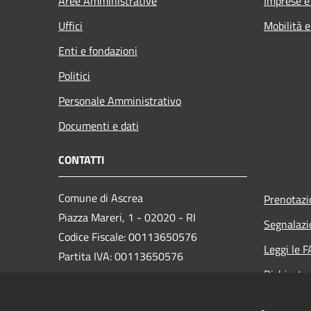
Aree Amministrative
Imprese 
Uffici
Mobilità e
Enti e fondazioni
Politici
Personale Amministrativo
Documenti e dati
CONTATTI
Comune di Ascrea
Prenotaz
Piazza Mareri, 1 - 02020 - RI
Segnalazi
Codice Fiscale: 00113650576
Leggi le 
Partita IVA: 00113650576
Richiesta
PEC:
comune.ascrea.ri@pec.it