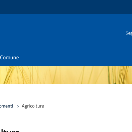
Seg
il Comune
omenti
>
Agricoltura