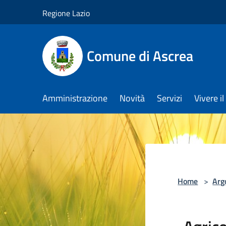
Salta al contenuto principale
Regione Lazio
Comune di Ascrea
Amministrazione
Novità
Servizi
Vivere 
Home
>
Arg