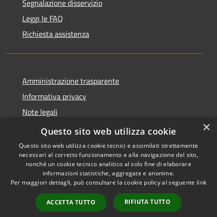
Segnalazione disservizio
Leggi le FAQ
Richiesta assistenza
Amministrazione trasparente
Informativa privacy
Note legali
×
Dichiarazione di accessibilità
Questo sito web utilizza cookie
Questo sito web utilizza cookie tecnici e assimilati strettamente
necessari al corretto funzionamento e alla navigazione del sito,
nonché un cookie tecnico analitico al solo fine di elaborare
informazioni statistiche, aggregate e anonime.
RSS
Copyright © 2026 • Comune di
Per maggiori dettagli, può consultare la cookie policy al seguente
link
Accessibilità
Ascrea • Powered by
Privacy
Municipium
Accesso
•
RIFIUTA TUTTO
ACCETTA TUTTO
Cookie
redazione