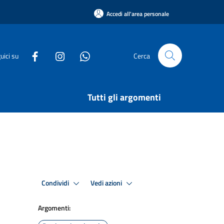
Accedi all'area personale
uici su
Cerca
Tutti gli argomenti
Condividi
Vedi azioni
Argomenti: